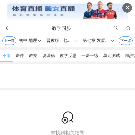
✕
教学同步



初中 地理
晋教版 . 七年级上册
第七章 发展与合作——经济全球化
上一课



下一课
不限
课件
教案
说课稿
教学反思
一课一练
单元测试
同步

未找到相关结果