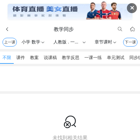
✕
教学同步



小学 数学
人教版 . 一年级上册
章节课时
上一课



下一课
不限
课件
教案
说课稿
教学反思
一课一练
单元测试
同步

未找到相关结果