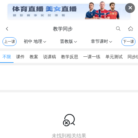
✕
教学同步



初中 地理
晋教版
章节课时
上一课



下一课
不限
课件
教案
说课稿
教学反思
一课一练
单元测试
同步

未找到相关结果