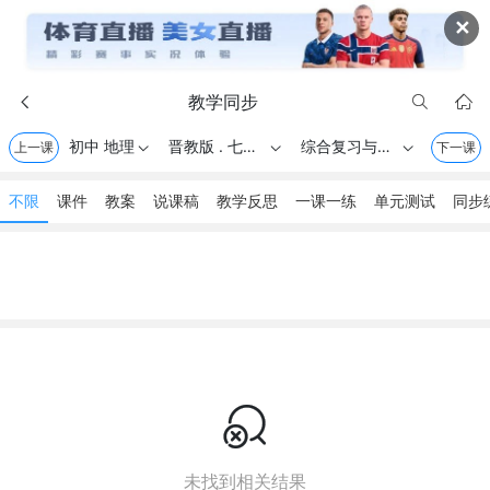
✕
教学同步



初中 地理
晋教版 . 七年级上册
综合复习与测试
上一课



下一课
不限
课件
教案
说课稿
教学反思
一课一练
单元测试
同步

未找到相关结果