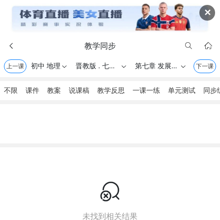
✕
教学同步



初中 地理
晋教版 . 七年级上册
第七章 发展与合作——经济全球化
上一课



下一课
不限
课件
教案
说课稿
教学反思
一课一练
单元测试
同步

未找到相关结果