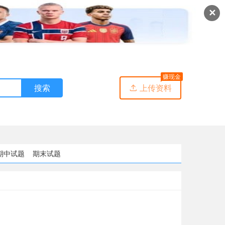
✕
赚现金
搜索
上传资料

期中试题
期末试题