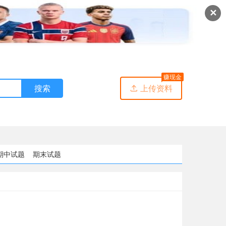
✕
赚现金
搜索
上传资料

期中试题
期末试题