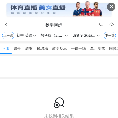
✕
教学同步



初中 英语
教科版（五四学制） . 六年级上册
Unit 9 Susan's Day
上一课



下一课
不限
课件
教案
说课稿
教学反思
一课一练
单元测试
同步

未找到相关结果