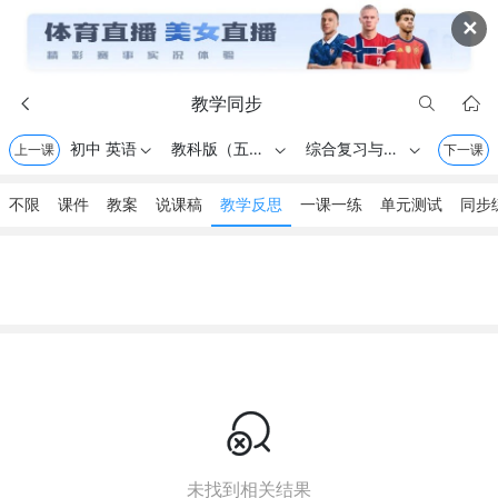
✕
教学同步



初中 英语
教科版（五四学制） . 六年级上册
综合复习与测试
上一课



下一课
不限
课件
教案
说课稿
教学反思
一课一练
单元测试
同步

未找到相关结果