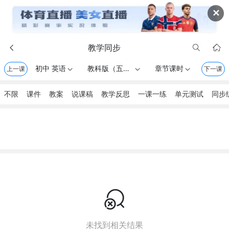
✕
教学同步



初中 英语
教科版（五四学制） . 六年级上册
章节课时
上一课



下一课
不限
课件
教案
说课稿
教学反思
一课一练
单元测试
同步

未找到相关结果