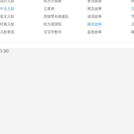
流行儿歌
咕力小画家
童话故事
中文儿歌
儿童画
寓言故事
英文儿歌
黑猫警长救援队
成语故事
经典儿歌
咕力愿望瓶
睡前故事
儿歌童谣
宝宝学数学
益智故事
'); })();