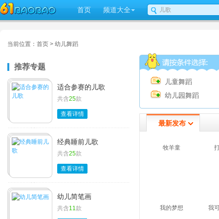
首页
频道大全
当前位置：
首页
>
幼儿舞蹈
推荐专题
儿童舞蹈
适合参赛的儿歌
幼儿园舞蹈
共含
25
款
查看详情
最新发布
经典睡前儿歌
牧羊童
共含
25
款
查看详情
幼儿简笔画
我的梦想
我
共含
11
款