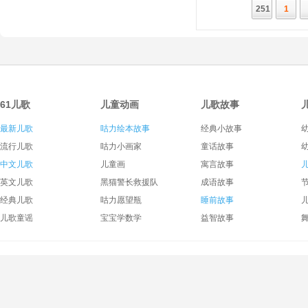
251
1
61儿歌
儿童动画
儿歌故事
最新儿歌
咕力绘本故事
经典小故事
流行儿歌
咕力小画家
童话故事
中文儿歌
儿童画
寓言故事
英文儿歌
黑猫警长救援队
成语故事
经典儿歌
咕力愿望瓶
睡前故事
儿歌童谣
宝宝学数学
益智故事