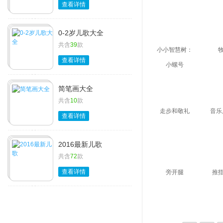
查看详情
0-2岁儿歌大全
共含
39
款
小小智慧树：
查看详情
小螺号
简笔画大全
共含
10
款
走步和敬礼
音乐
查看详情
2016最新儿歌
共含
72
款
查看详情
旁开腿
推