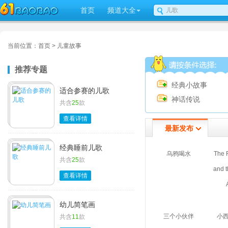
首页
频道大全
当前位置：
首页
>
儿童故事
推荐专题
经典小故事
适合参赛的儿歌
神话传说
共含
25
款
查看详情
最新发布
经典睡前儿歌
乌鸦喝水
The 
共含
25
款
and t
查看详情
幼儿简笔画
三个小伙伴
小
共含
11
款