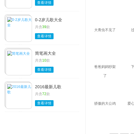
查看详情
0-2岁儿歌大全
共含
39
款
大青虫不见了
查看详情
简笔画大全
共含
10
款
爸爸妈妈吵架
查看详情
了
2016最新儿歌
共含
72
款
查看详情
骄傲的大公鸡
爱