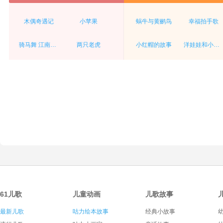
木偶奇遇记
小苹果
蜗牛与黄鹂鸟
幸福拍手歌
骑马舞 江南style
两只老虎
小红帽的故事
洋娃娃和小熊跳舞
61儿歌
儿童动画
儿歌故事
最新儿歌
咕力绘本故事
经典小故事