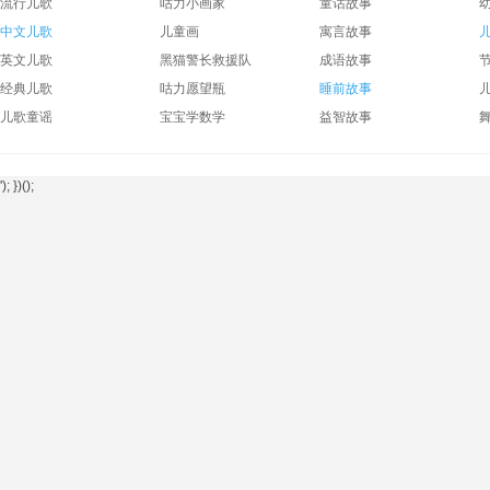
流行儿歌
咕力小画家
童话故事
中文儿歌
儿童画
寓言故事
英文儿歌
黑猫警长救援队
成语故事
经典儿歌
咕力愿望瓶
睡前故事
儿歌童谣
宝宝学数学
益智故事
'); })();