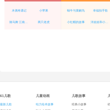
木偶奇遇记
小苹果
蜗牛与黄鹂鸟
幸福拍手歌
骑马舞 江南style
两只老虎
小红帽的故事
洋娃娃和小熊跳舞
61儿歌
儿童动画
儿歌故事
最新儿歌
咕力绘本故事
经典小故事