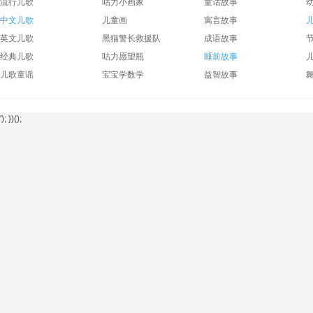
流行儿歌
咕力小画家
童话故事
中文儿歌
儿童画
寓言故事
英文儿歌
黑猫警长救援队
成语故事
经典儿歌
咕力愿望瓶
睡前故事
儿歌童谣
宝宝学数学
益智故事
'); })();