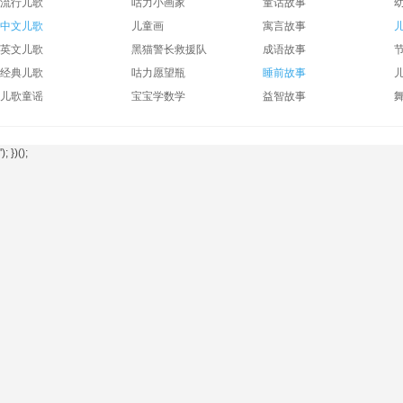
流行儿歌
咕力小画家
童话故事
中文儿歌
儿童画
寓言故事
英文儿歌
黑猫警长救援队
成语故事
经典儿歌
咕力愿望瓶
睡前故事
儿歌童谣
宝宝学数学
益智故事
'); })();