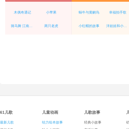
木偶奇遇记
小苹果
蜗牛与黄鹂鸟
幸福拍手歌
骑马舞 江南style
两只老虎
小红帽的故事
洋娃娃和小熊跳舞
61儿歌
儿童动画
儿歌故事
最新儿歌
咕力绘本故事
经典小故事