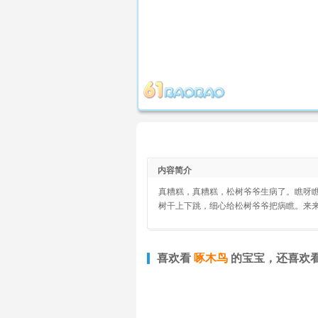
内容简介
真糟糕，真糟糕，松树爷爷生病了。瞧呀
树干上下跳，细心给松树爷爷把病瞧。来来
喜欢看
啄木鸟
的宝宝，还喜欢