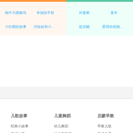
蜗牛与黄鹂鸟
幸福拍手歌
外婆桥
童年
小红帽的故事
洋娃娃和小熊跳舞
捉泥鳅
爱我你就抱抱我
儿歌故事
儿童舞蹈
启蒙早教
经典小故事
幼儿舞蹈
早教儿歌