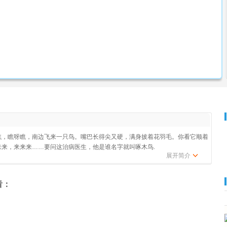
瞧，瞧呀瞧，南边飞来一只鸟。嘴巴长得尖又硬，满身披着花羽毛。你看它顺着
来，来来来……要问这治病医生，他是谁名字就叫啄木鸟.
展开简介
看：