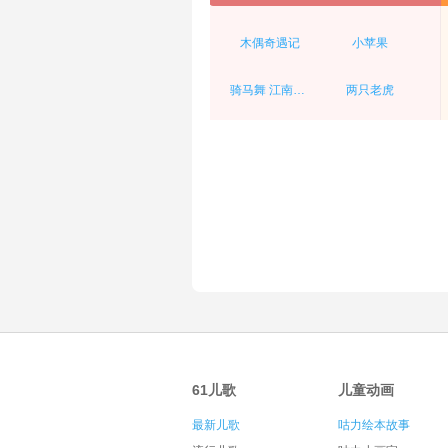
木偶奇遇记
小苹果
骑马舞 江南style
两只老虎
61儿歌
儿童动画
最新儿歌
咕力绘本故事