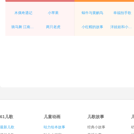
木偶奇遇记
小苹果
蜗牛与黄鹂鸟
幸福拍手歌
骑马舞 江南style
两只老虎
小红帽的故事
洋娃娃和小熊跳舞
61儿歌
儿童动画
儿歌故事
最新儿歌
咕力绘本故事
经典小故事