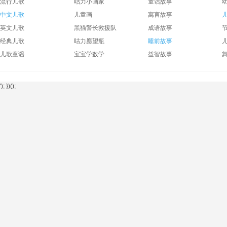
流行儿歌
咕力小画家
童话故事
中文儿歌
儿童画
寓言故事
英文儿歌
黑猫警长救援队
成语故事
经典儿歌
咕力愿望瓶
睡前故事
儿歌童谣
宝宝学数学
益智故事
'); })();