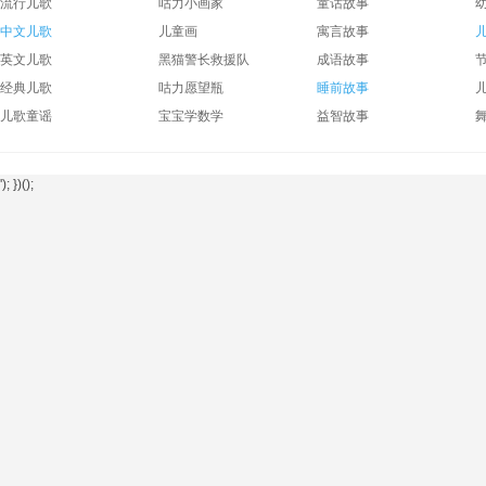
流行儿歌
咕力小画家
童话故事
中文儿歌
儿童画
寓言故事
英文儿歌
黑猫警长救援队
成语故事
经典儿歌
咕力愿望瓶
睡前故事
儿歌童谣
宝宝学数学
益智故事
'); })();