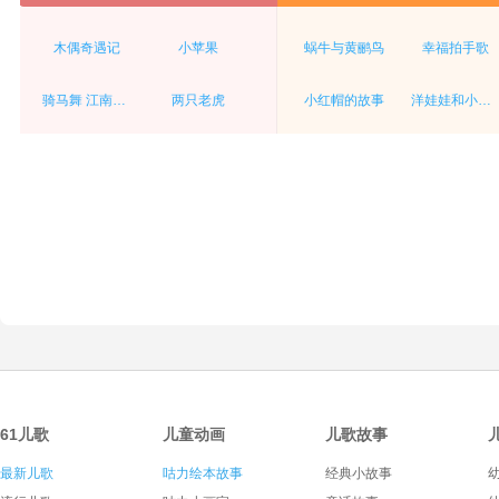
木偶奇遇记
小苹果
蜗牛与黄鹂鸟
幸福拍手歌
骑马舞 江南style
两只老虎
小红帽的故事
洋娃娃和小熊跳舞
61儿歌
儿童动画
儿歌故事
最新儿歌
咕力绘本故事
经典小故事