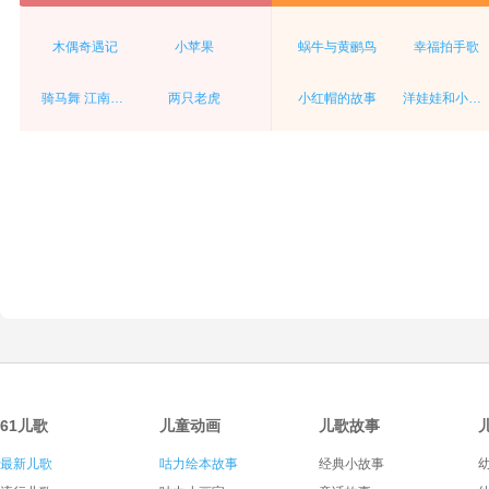
木偶奇遇记
小苹果
蜗牛与黄鹂鸟
幸福拍手歌
骑马舞 江南style
两只老虎
小红帽的故事
洋娃娃和小熊跳舞
61儿歌
儿童动画
儿歌故事
最新儿歌
咕力绘本故事
经典小故事