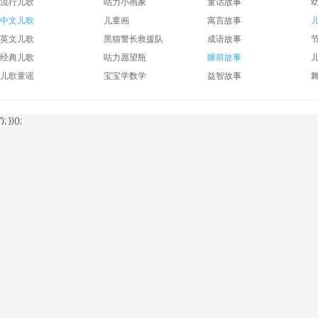
流行儿歌
咕力小画家
童话故事
中文儿歌
儿童画
寓言故事
英文儿歌
黑猫警长救援队
成语故事
经典儿歌
咕力愿望瓶
睡前故事
儿歌童谣
宝宝学数学
益智故事
'); })();