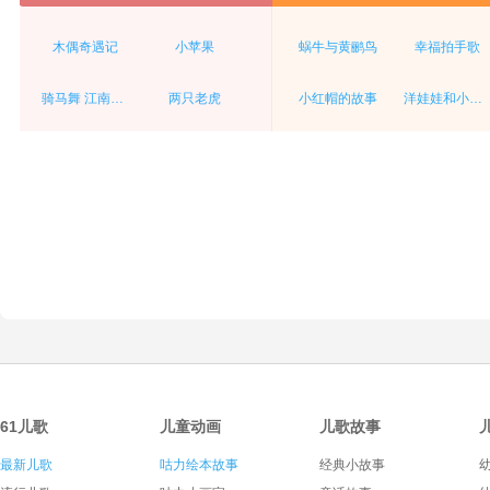
木偶奇遇记
小苹果
蜗牛与黄鹂鸟
幸福拍手歌
骑马舞 江南style
两只老虎
小红帽的故事
洋娃娃和小熊跳舞
61儿歌
儿童动画
儿歌故事
最新儿歌
咕力绘本故事
经典小故事