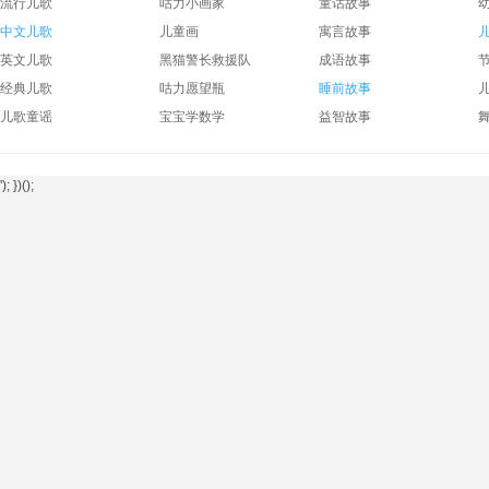
流行儿歌
咕力小画家
童话故事
中文儿歌
儿童画
寓言故事
英文儿歌
黑猫警长救援队
成语故事
经典儿歌
咕力愿望瓶
睡前故事
儿歌童谣
宝宝学数学
益智故事
'); })();