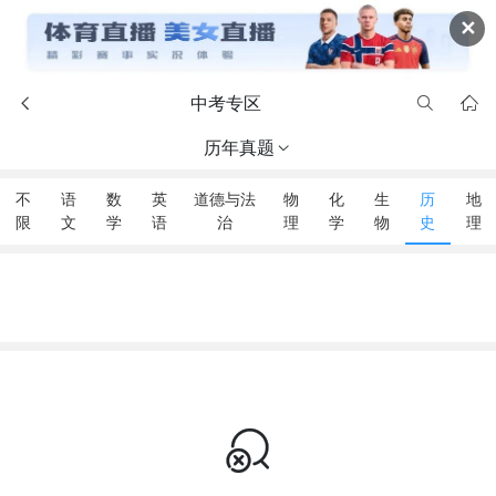
✕
中考专区



历年真题

不
语
数
英
道德与法
物
化
生
历
地
限
文
学
语
治
理
学
物
史
理
