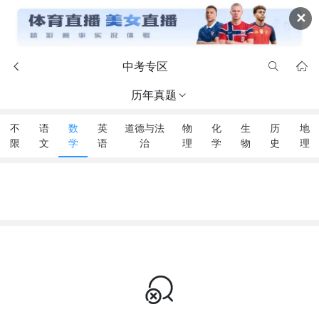
✕
中考专区



历年真题

不
语
数
英
道德与法
物
化
生
历
地
限
文
学
语
治
理
学
物
史
理
