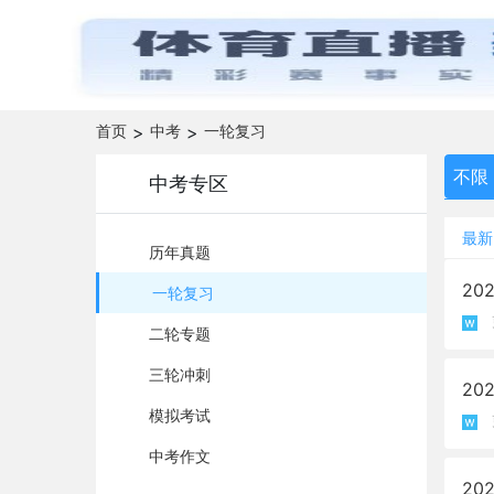
首页
>
中考
>
一轮复习
不限
中考专区
最新
历年真题
2
一轮复习
二轮专题
三轮冲刺
2
模拟考试
中考作文
20