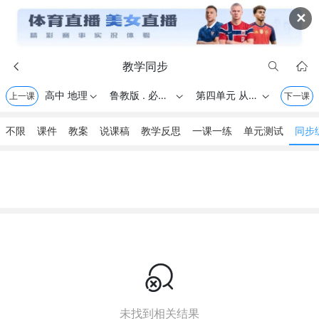
✕
教学同步



高中 地理
鲁教版 . 必修第一册
第四单元 从人地关系看资源与环境
上一课



下一课
不限
课件
教案
说课稿
教学反思
一课一练
单元测试
同步

未找到相关结果