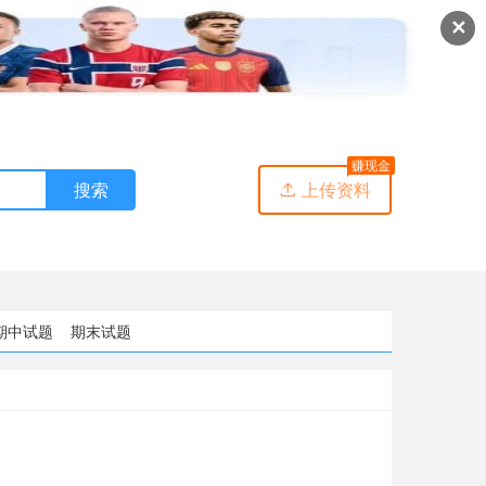
✕
赚现金
搜索
上传资料

期中试题
期末试题