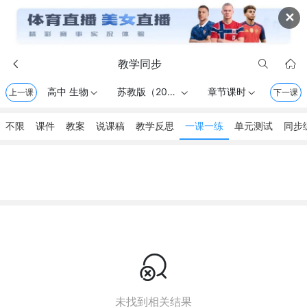
✕
教学同步



高中 生物
苏教版（2020） . 必修1 分子与细胞
章节课时
上一课



下一课
不限
课件
教案
说课稿
教学反思
一课一练
单元测试
同步

未找到相关结果