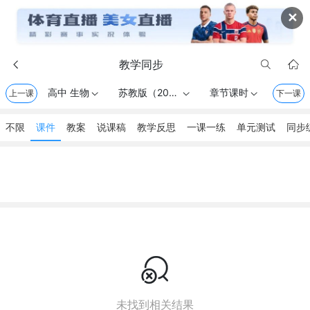
✕
教学同步



高中 生物
苏教版（2020） . 必修1 分子与细胞
章节课时
上一课



下一课
不限
课件
教案
说课稿
教学反思
一课一练
单元测试
同步

未找到相关结果