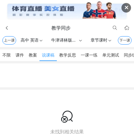
✕
教学同步



高中 英语
牛津译林版（2020） . 必修第一册
章节课时
上一课



下一课
不限
课件
教案
说课稿
教学反思
一课一练
单元测试
同步

未找到相关结果