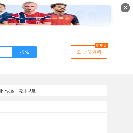
✕
赚现金
搜索
上传资料

期中试题
期末试题