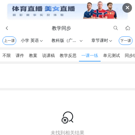
✕
教学同步



小学 英语
教科版（广州） . 一年级上册
章节课时
上一课



下一课
不限
课件
教案
说课稿
教学反思
一课一练
单元测试
同步

未找到相关结果