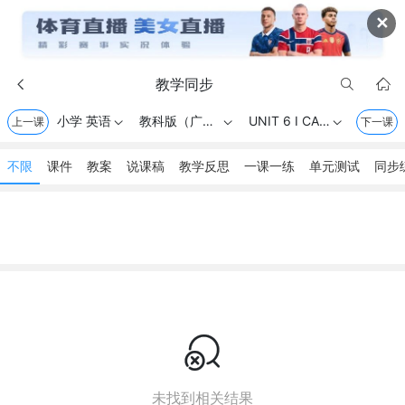
✕
教学同步



小学 英语
教科版（广州） . 一年级上册
UNIT 6 I CAN JUMP
上一课



下一课
不限
课件
教案
说课稿
教学反思
一课一练
单元测试
同步

未找到相关结果