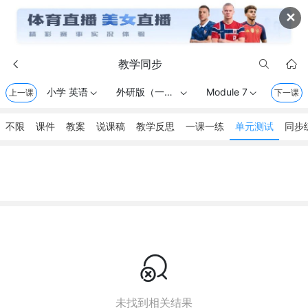
✕
教学同步



小学 英语
外研版（一起） . 一年级上册
Module 7
上一课



下一课
不限
课件
教案
说课稿
教学反思
一课一练
单元测试
同步

未找到相关结果