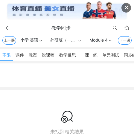
✕
教学同步



小学 英语
外研版（一起） . 一年级上册
Module 4
上一课



下一课
不限
课件
教案
说课稿
教学反思
一课一练
单元测试
同步

未找到相关结果