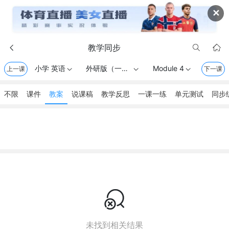
✕
教学同步



小学 英语
外研版（一起） . 一年级上册
Module 4
上一课



下一课
不限
课件
教案
说课稿
教学反思
一课一练
单元测试
同步

未找到相关结果