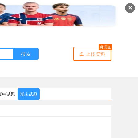
✕
赚现金
搜索
上传资料

期中试题
期末试题