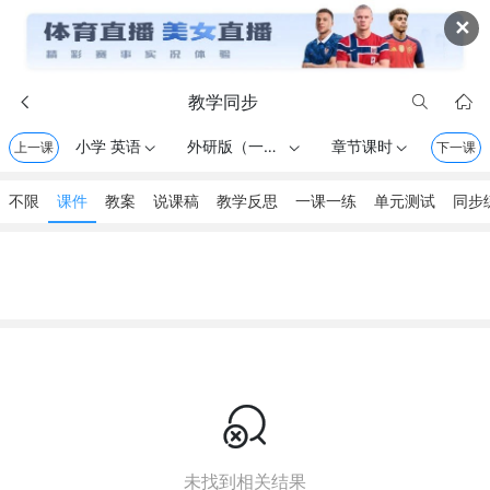
✕
教学同步



小学 英语
外研版（一起） . 一年级上册
章节课时
上一课



下一课
不限
课件
教案
说课稿
教学反思
一课一练
单元测试
同步

未找到相关结果