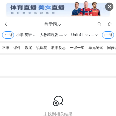
✕
教学同步



小学 英语
人教精通版 . 三年级上册
Unit 4 I have a ball
上一课



下一课
不限
课件
教案
说课稿
教学反思
一课一练
单元测试
同步

未找到相关结果