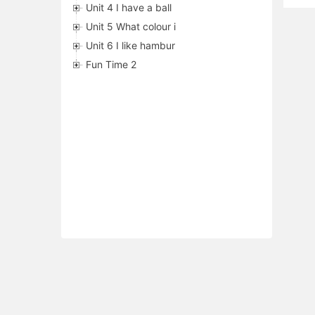
Unit 4 I have a ball
Unit 5 What colour i
Unit 6 I like hambur
Fun Time 2