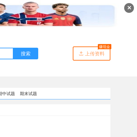
✕
赚现金
搜索
上传资料

期中试题
期末试题