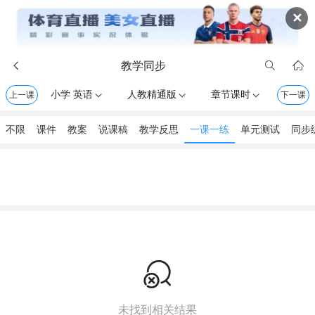
✕
教学同步



小学 英语
人教精通版
章节课时
上一课



下一课
不限
课件
教案
说课稿
教学反思
一课一练
单元测试
同步

未找到相关结果