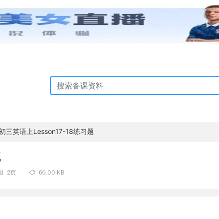
初三英语上Lesson17-18练习题
题
2页
60.00 KB

