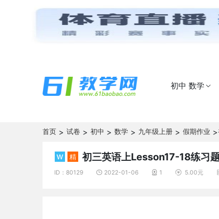
初中 数学

首页
>
试卷
>
初中
>
数学
>
九年级上册
>
假期作业
>
初三英语上Lesson17-18练习
精
ID：80129
2022-01-06
1
5.00元


