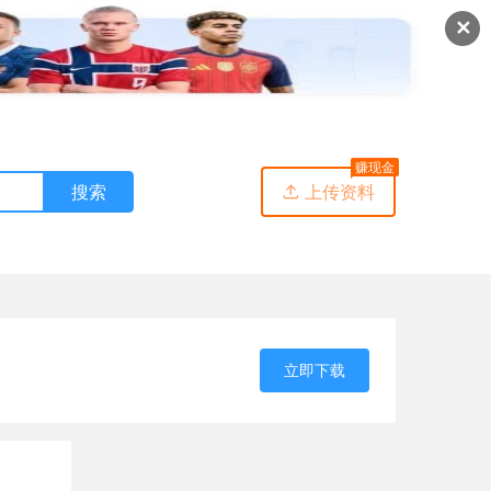
✕
赚现金
搜索
上传资料

立即下载