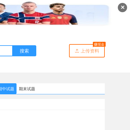
✕
赚现金
搜索
上传资料

期中试题
期末试题