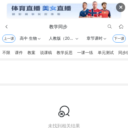
✕
教学同步



高中 生物
人教版（2019） . 必修1 分子与细胞
章节课时
上一课



下一课
不限
课件
教案
说课稿
教学反思
一课一练
单元测试
同步

未找到相关结果