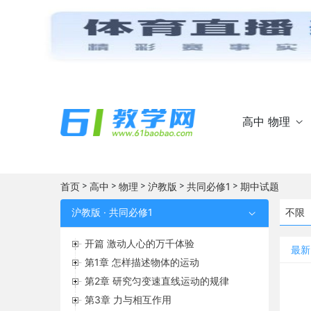
高中 物理

>
>
>
>
>
首页
高中
物理
沪教版
共同必修1
期中试题
沪教版 · 共同必修1
不限

开篇 激动人心的万千体验
最新
第1章 怎样描述物体的运动
第2章 研究匀变速直线运动的规律
第3章 力与相互作用