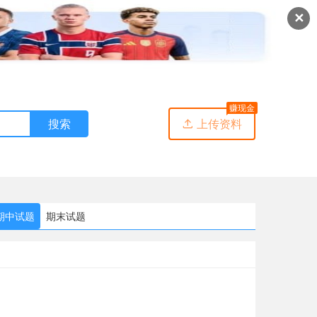
✕
赚现金
搜索
上传资料

期中试题
期末试题