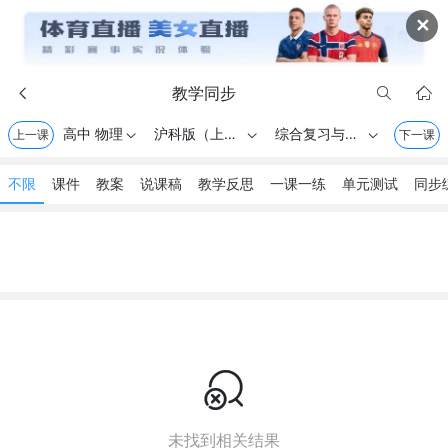
✕
教学同步



高中 物理
沪科版（上海） . 高一第一学期（试用版）
综合复习与测试
上一课



下一课
不限
课件
教案
说课稿
教学反思
一课一练
单元测试
同步

未找到相关结果