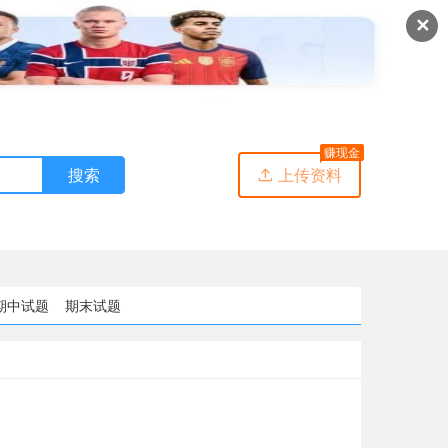
✕
赚现金
搜索
上传资料

期中试题
期末试题