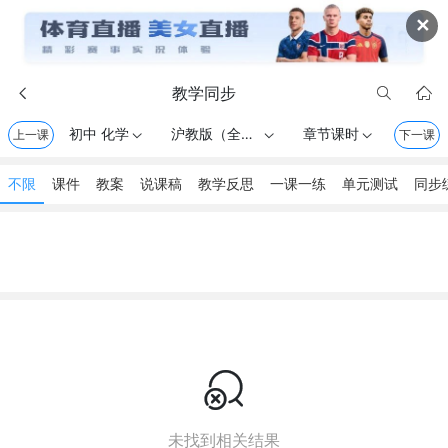
✕
教学同步



初中 化学
沪教版（全国） . 九年级上册
章节课时
上一课



下一课
不限
课件
教案
说课稿
教学反思
一课一练
单元测试
同步

未找到相关结果