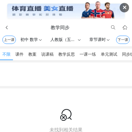
✕
教学同步



初中 数学
人教版（五四制） . 六年级上册
章节课时
上一课



下一课
不限
课件
教案
说课稿
教学反思
一课一练
单元测试
同步

未找到相关结果