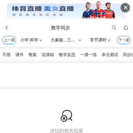
✕
教学同步



小学 科学
大象版 . 三年级上册
章节课时
上一课



下一课
不限
课件
教案
说课稿
教学反思
一课一练
单元测试
同步

未找到相关结果