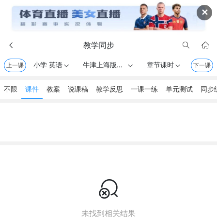
✕
教学同步



小学 英语
牛津上海版（三起） . 三年级上册
章节课时
上一课



下一课
不限
课件
教案
说课稿
教学反思
一课一练
单元测试
同步

未找到相关结果